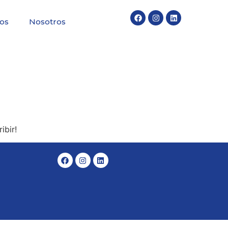
ios
Nosotros
ibir!