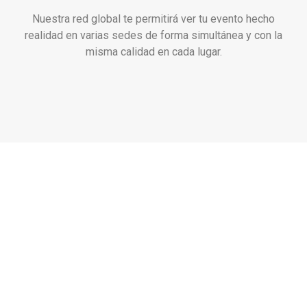
Nuestra red global te permitirá ver tu evento hecho
realidad en varias sedes de forma simultánea y con la
misma calidad en cada lugar.
Se parte de esta gran
expansión adquiriendo toda
nuestra experiencia y
KnowHow con una franquicia